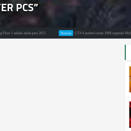
TER PCS”
3 adiado ainda para 2025
GTA 6 poderá custar 100$ segundo Michael Pach
Noticias