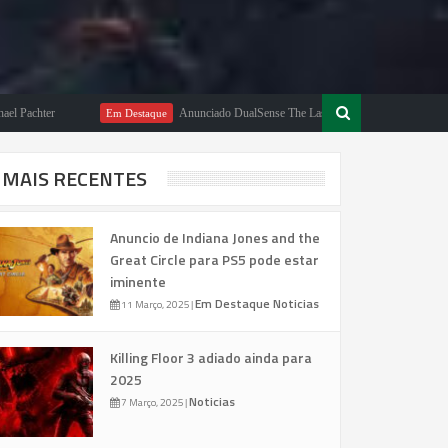
ter
Anunciado DualSense The Last of Us Limited Edition
Em Destaque
MAIS RECENTES
Anuncio de Indiana Jones and the
Great Circle para PS5 pode estar
iminente
Em Destaque
Noticias
11 Março, 2025
|
Killing Floor 3 adiado ainda para
2025
Noticias
7 Março, 2025
|