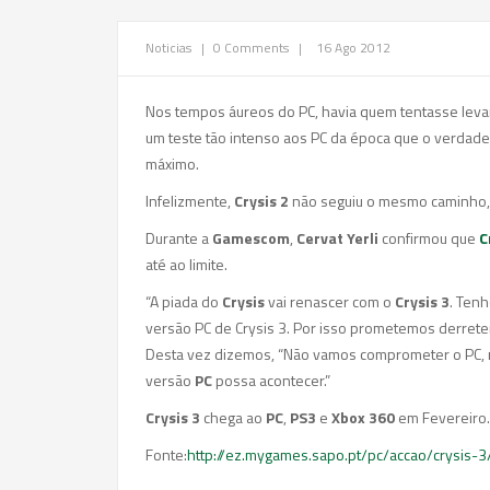
Noticias
|
0 Comments
|
16 Ago 2012
Nos tempos áureos do PC, havia quem tentasse levar
um teste tão intenso aos PC da época que o verdadei
máximo.
Infelizmente,
Crysis 2
não seguiu o mesmo caminho,
Durante a
Gamescom
,
Cervat Yerli
confirmou que
C
até ao limite.
“A piada do
Crysis
vai renascer com o
Crysis 3
. Tenh
versão PC de Crysis 3. Por isso prometemos derrete
Desta vez dizemos, “Não vamos comprometer o PC, m
versão
PC
possa acontecer.”
Crysis 3
chega ao
PC
,
PS3
e
Xbox 360
em Fevereiro.
Fonte:
http://ez.mygames.sapo.pt/pc/accao/crysis-3