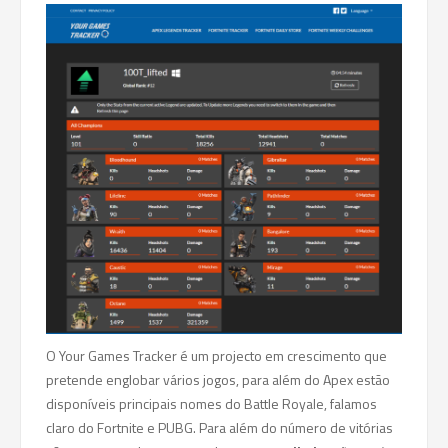
O Your Games Tracker é um projecto em crescimento que
pretende englobar vários jogos, para além do Apex estão
disponíveis principais nomes do Battle Royale, falamos
claro do Fortnite e PUBG. Para além do número de vitórias