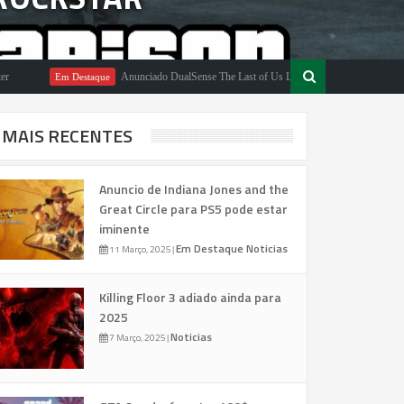
Anunciado DualSense The Last of Us Limited Edition
Em Destaque
Em Desta
MAIS RECENTES
Anuncio de Indiana Jones and the
Great Circle para PS5 pode estar
iminente
Em Destaque
Noticias
11 Março, 2025
|
Killing Floor 3 adiado ainda para
2025
Noticias
7 Março, 2025
|