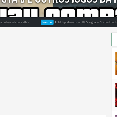
ainda para 2025
GTA 6 poderá custar 100$ segundo Michael Pachter
Noticias