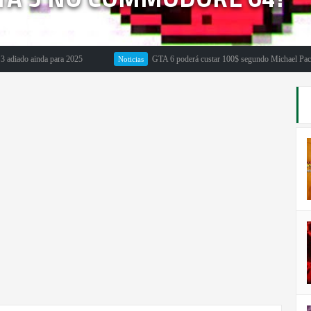
 ainda para 2025
GTA 6 poderá custar 100$ segundo Michael Pachter
Noticias