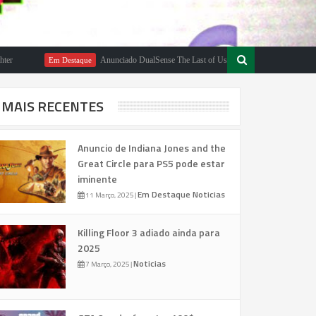
Anunciado DualSense The Last of Us Limited Edition
Em Destaque
Em Desta
MAIS RECENTES
Anuncio de Indiana Jones and the
Great Circle para PS5 pode estar
iminente
Em Destaque
Noticias
11 Março, 2025
|
Killing Floor 3 adiado ainda para
2025
Noticias
7 Março, 2025
|