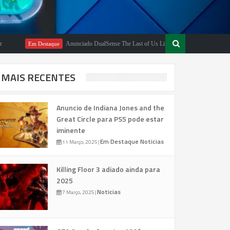
Anunciado DualSense The Last of Us Limited Edition
Em Destaque
Em Destaq
MAIS RECENTES
Anuncio de Indiana Jones and the
Great Circle para PS5 pode estar
iminente
Em Destaque
Noticias
11 Março, 2025
|
Killing Floor 3 adiado ainda para
2025
Noticias
7 Março, 2025
|