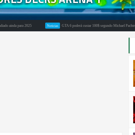
inda para 2025
GTA 6 poderá custar 100$ segundo Michael Pachter
Noticias