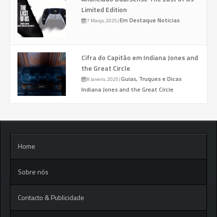
Limited Edition
Em Destaque
Noticias
7 Março, 2025
|
Cifra do Capitão em Indiana Jones and
the Great Circle
Guias, Truques e Dicas
8 Janeiro, 2025
|
Indiana Jones and the Great Circle
Home
Sobre nós
Contacto & Publicidade