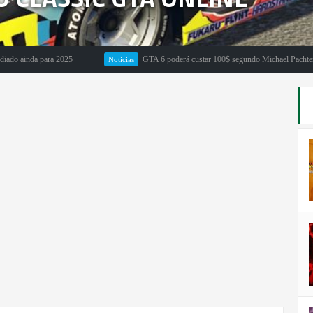
a para 2025
GTA 6 poderá custar 100$ segundo Michael Pachter
Noticias