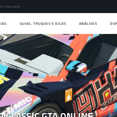
 de Privacidade
IAS
GUIAS, TRUQUES E DICAS
ANÁLISES
ESP
 CLASSIC GTA ONLINE