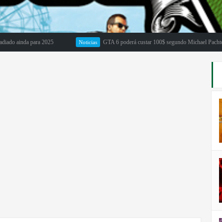
ainda para 2025
GTA 6 poderá custar 100$ segundo Michael Pachter
Noticias