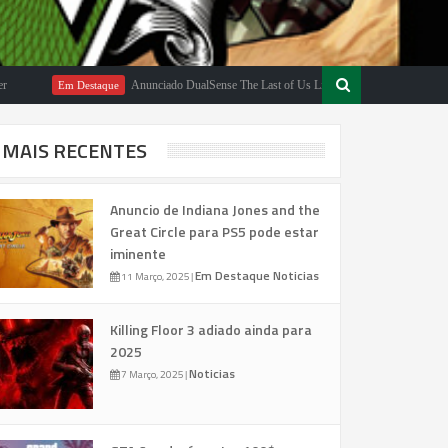
Anunciado DualSense The Last of Us Limited Edition
Em Destaque
Em Desta
MAIS RECENTES
Anuncio de Indiana Jones and the
Great Circle para PS5 pode estar
iminente
Em Destaque
Noticias
11 Março, 2025
|
Killing Floor 3 adiado ainda para
2025
Noticias
7 Março, 2025
|