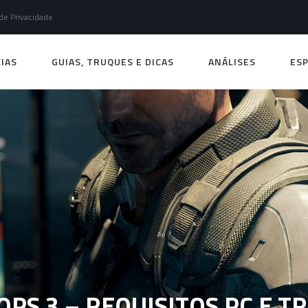
 de Privacidade
IAS
GUIAS, TRUQUES E DICAS
ANÁLISES
ESP
OPS 3 – REQUISITOS PC E T