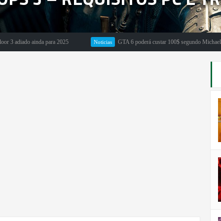
adiado ainda para 2025
GTA 6 poderá custar 100$ segundo Michael Pachte
Noticias