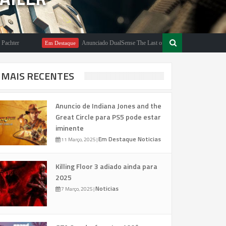
r
Anunciado DualSense The Last of Us Limited Edition
Em Destaque
Em
MAIS RECENTES
Anuncio de Indiana Jones and the
Great Circle para PS5 pode estar
iminente
Em Destaque
Noticias
11 Março, 2025
|
Killing Floor 3 adiado ainda para
2025
Noticias
7 Março, 2025
|