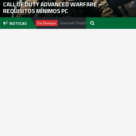
CALL OF DUTY ADVANCED WARFARE –
REQUISITOS MÍNIMOS PC
NOTICAS
el Pachter
Anunciado DualSense The Last of Us Limited Edition
Em Destaque