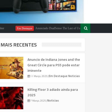
Anunciado DualSense The Last of Us Limited Edition
Em Destaque
Em Desta
MAIS RECENTES
Anuncio de Indiana Jones and the
Great Circle para PS5 pode estar
iminente
Em Destaque
Noticias
11 Março, 2025
|
Killing Floor 3 adiado ainda para
2025
Noticias
7 Março, 2025
|