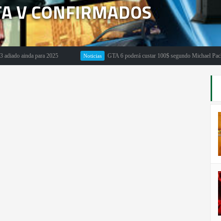
TA V CONFIRMADOS
 ainda para 2025
GTA 6 poderá custar 100$ segundo Michael Pachter
Noticias