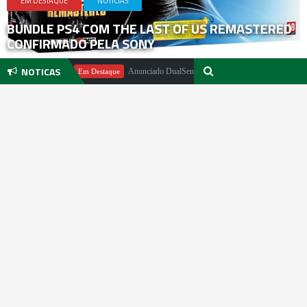
EM DESTAQUE
NOTICIAS
BUNDLE PS4 COM THE LAST OF US REMASTERED
CONFIRMADO PELA SONY
NOTICAS
 Pachter
Anunciado DualSense The Last of Us Limited Edition
Em Destaque