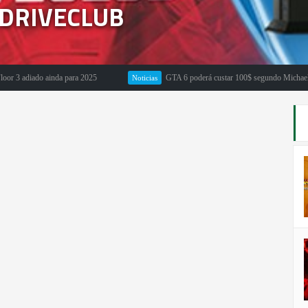
 DRIVECLUB
ado ainda para 2025
GTA 6 poderá custar 100$ segundo Michael Pachter
Noticias