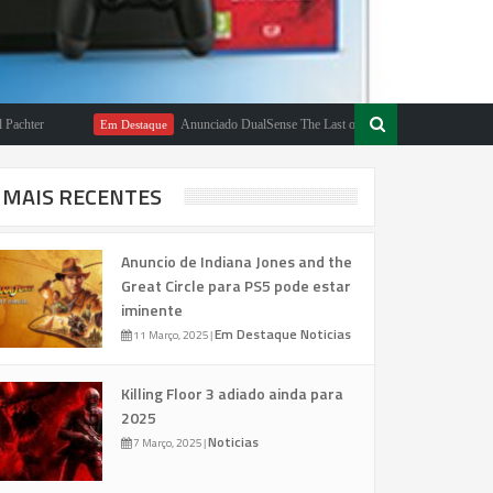
Anunciado DualSense The Last of Us Limited Edition
Em Destaque
Em De
MAIS RECENTES
Anuncio de Indiana Jones and the
Great Circle para PS5 pode estar
iminente
Em Destaque
Noticias
11 Março, 2025
|
Killing Floor 3 adiado ainda para
2025
Noticias
7 Março, 2025
|