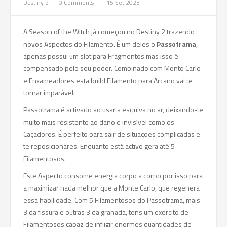
Destiny 2
|
0 Comments
|
15 Set 2023
A Season of the Witch já começou no Destiny 2 trazendo
novos Aspectos do Filamento. É um deles o
Passotrama
,
apenas possui um slot para Fragmentos mas isso é
compensado pelo seu poder. Combinado com Monte Carlo
e Enxameadores esta build Filamento para Arcano vai te
tornar imparável.
Passotrama é activado ao usar a esquiva no ar, deixando-te
muito mais resistente ao dano e invisível como os
Caçadores. É perfeito para sair de situações complicadas e
te reposicionares. Enquanto está activo gera até 5
Filamentosos.
Este Aspecto consome energia corpo a corpo por isso para
a maximizar nada melhor que a Monte Carlo, que regenera
essa habilidade. Com 5 Filamentosos do Passotrama, mais
3 da fissura e outras 3 da granada, tens um exercito de
Filamentosos capaz de infligir enormes quantidades de