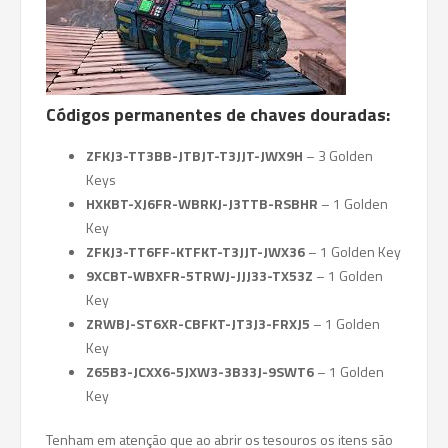
Códigos permanentes de chaves douradas:
ZFKJ3-TT3BB-JTBJT-T3JJT-JWX9H
– 3 Golden
Keys
HXKBT-XJ6FR-WBRKJ-J3TTB-RSBHR
– 1 Golden
Key
ZFKJ3-TT6FF-KTFKT-T3JJT-JWX36
– 1 Golden Key
9XCBT-WBXFR-5TRWJ-JJJ33-TX53Z
– 1 Golden
Key
ZRWBJ-ST6XR-CBFKT-JT3J3-FRXJ5
– 1 Golden
Key
Z65B3-JCXX6-5JXW3-3B33J-9SWT6
– 1 Golden
Key
Tenham em atenção que ao abrir os tesouros os itens são