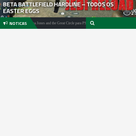
BETA BATTLEFIELD HARDLINE – TODOS OS
EASTER EGGS
NOTICAS
Anuncio de Indiana Jones and the Great Circle para PS5 pode estar iminente
Noticia