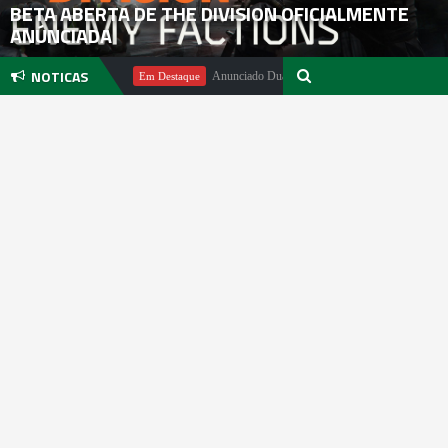
BETA ABERTA DE THE DIVISION OFICIALMENTE
ANÚNCIADA
NOTICAS
ichael Pachter
Anunciado DualSense The Last of Us Limited Editio
Em Destaque