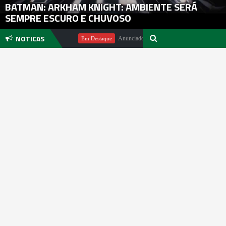
BATMAN: ARKHAM KNIGHT: AMBIENTE SERÁ
SEMPRE ESCURO E CHUVOSO
NOTICAS
ndo Michael Pachter
Anunciado DualSense The Last of Us Limited E
Em Destaque