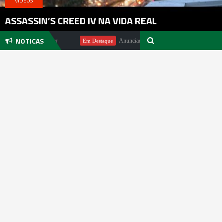
VIDEOS
ASSASSIN’S CREED IV NA VIDA REAL
NOTICAS
ndo Michael Pachter
Anunciado DualSense The Last of Us Limited E
Em Destaque