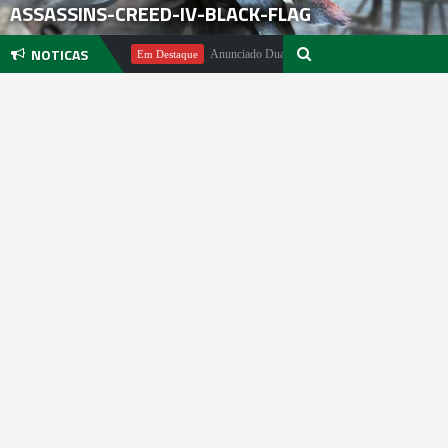
ASSASSINS-CREED-IV-BLACK-FLAG
NOTICAS
ichael Pachter
Anunciado DualSense The Last of Us Limited Edition
Em Destaque