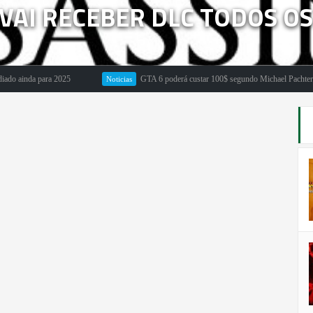
I VAI RECEBER DLC TODOS O
 para 2025
GTA 6 poderá custar 100$ segundo Michael Pachter
Noticias
E