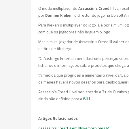
O modo multiplayer de
Assassin’s Creed III
vai rece
por
Damien Kieken
, o director do jogo na Ubisoft A
Para Kieken o multiplayer do jogo já é por sim um jo
com que os jogadores não larguem o jogo.
Mas o multi-jogador de Assassin’s Creed III vai ser d
estória de Abstergo.
“O Abstergo Entertainment dará uma perceção sobre i
ficheiros e informações sobre produtos que chegar
“À medida que progrides e aumentas o nível da tua 
os meses haverá novos desafios para desbloquear n
Assassin’s Creed III vai ser lançado a 31 de Outubr
ainda não definido para a
Wii U
Artigos Relacionados
Assassin’s Creed 3 em Novembro para PC