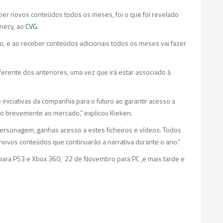
ber novos conteúdos todos os meses, foi o que foi revelado
nnecy, ao
CVG
.
go, e ao receber conteúdos adicionais todos os meses vai fazer
iferente dos anteriores, uma vez que irá estar associado à
niciativas da companhia para o futuro ao garantir acesso a
ão brevemente ao mercado,” explicou Kieken.
personagem, ganhas acesso a estes ficheiros e vídeos. Todos
ovos conteúdos que continuarão a narrativa durante o ano.”
o para PS3 e Xbox 360, 22 de Novembro para PC ,e mais tarde e