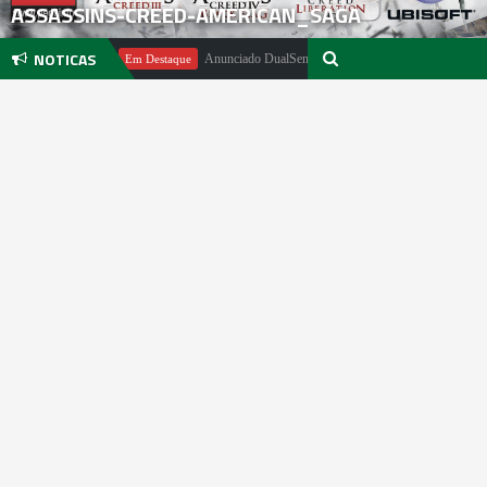
ASSASSINS-CREED-AMERICAN_SAGA
NOTICAS
 Pachter
Anunciado DualSense The Last of Us Limited Edition
Em Destaque