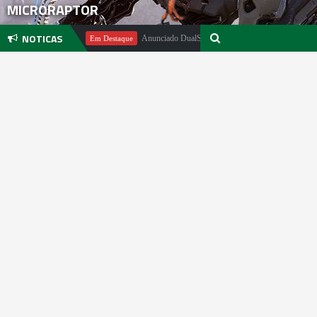
MICRORAPTOR
NOTICAS
ael Pachter
Anunciado DualSense The Last of Us Limited Edition
Em Destaque