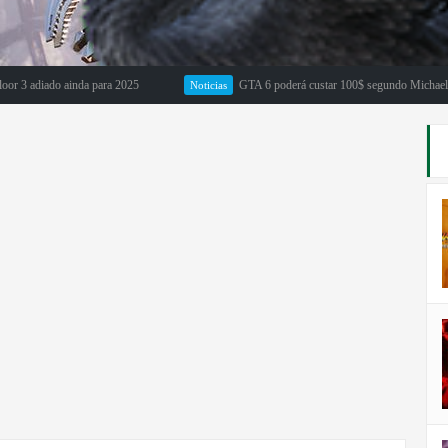
diado ainda para 2025
GTA 6 poderá custar 100$ segundo Michael Pachter
Noticias