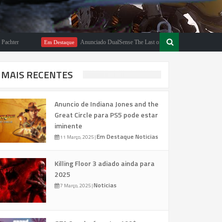
Anunciado DualSense The Last of Us Limited Edition
Em Destaque
Em 
MAIS RECENTES
Anuncio de Indiana Jones and the
Great Circle para PS5 pode estar
iminente
Em Destaque
Noticias
11 Março, 2025
|
Killing Floor 3 adiado ainda para
2025
Noticias
7 Março, 2025
|