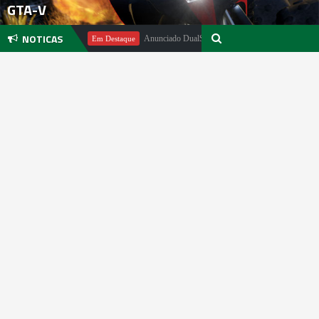
GTA-V
NOTICAS
ael Pachter
Anunciado DualSense The Last of Us Limited Edition
Em Destaque