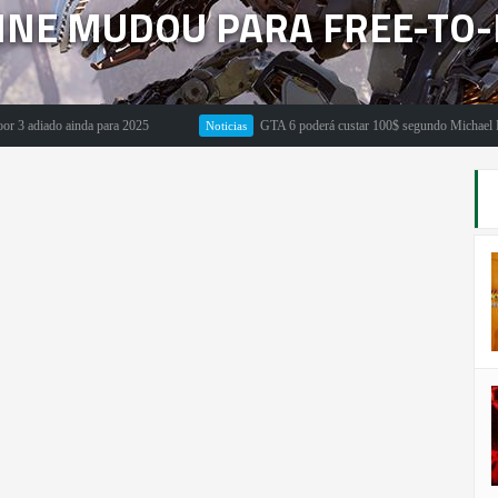
INE MUDOU PARA FREE-TO-
diado ainda para 2025
GTA 6 poderá custar 100$ segundo Michael Pachter
Noticias