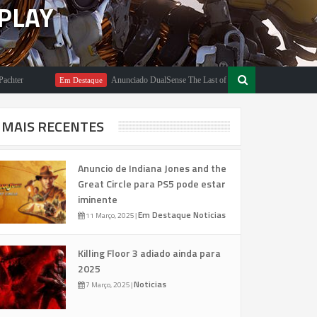
PLAY
Anunciado DualSense The Last of Us Limited Edition
Em Destaque
Em 
MAIS RECENTES
Anuncio de Indiana Jones and the
Great Circle para PS5 pode estar
iminente
Em Destaque
Noticias
11 Março, 2025
|
Killing Floor 3 adiado ainda para
2025
Noticias
7 Março, 2025
|