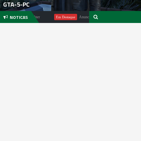
GTA-5-PC
NOTICAS
gundo Michael Pachter
Anunciado DualSense The Last of Us Limited
Em Destaque