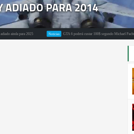
Y ADIADO PARA 2014
nda para 2025
GTA 6 poderá custar 100$ segundo Michael Pachter
Noticias