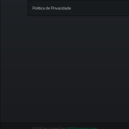
Politica de Privacidade
© 2026 Your Games Zone ||
MDS Implement Ideas