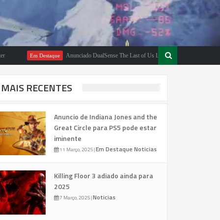
Anunciado DualSense The Last of Us Limited Edition
Em Destaque
Em Destaqu
MAIS RECENTES
Anuncio de Indiana Jones and the
Great Circle para PS5 pode estar
iminente
Em Destaque
Noticias
11 Março, 2025
|
Killing Floor 3 adiado ainda para
2025
Noticias
7 Março, 2025
|