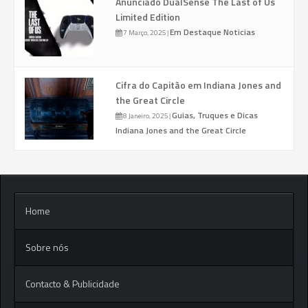
Anunciado DualSense The Last of Us
Limited Edition
Em Destaque
Noticias
7 Março, 2025
|
Cifra do Capitão em Indiana Jones and
the Great Circle
Guias, Truques e Dicas
8 Janeiro, 2025
|
Indiana Jones and the Great Circle
Home
Sobre nós
Contacto & Publicidade