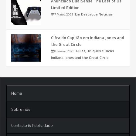
Anunciado DualSense The Last of Us
Limited Edition
Em Destaque
Noticias
7 Março, 2025
|
Cifra do Capitão em Indiana Jones and
the Great Circle
Guias, Truques e Dicas
8 Janeiro, 2025
|
Indiana Jones and the Great Circle
Home
Sobre nós
Contacto & Publicidade