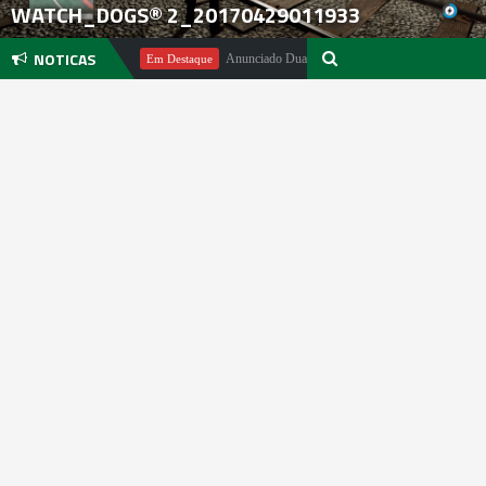
WATCH_DOGS® 2_20170429011933
NOTICAS
chael Pachter
Anunciado DualSense The Last of Us Limited Edition
Em Destaque