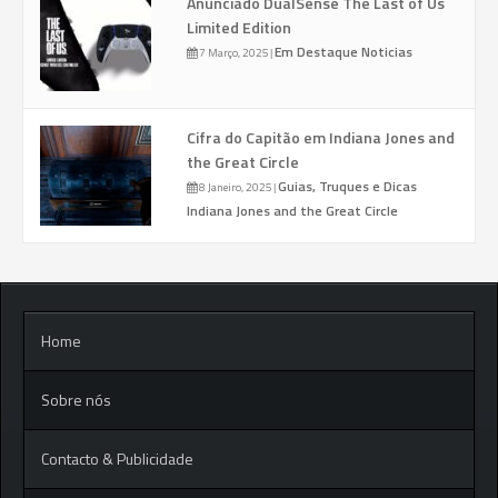
Anunciado DualSense The Last of Us
Limited Edition
Em Destaque
Noticias
7 Março, 2025
|
Cifra do Capitão em Indiana Jones and
the Great Circle
Guias, Truques e Dicas
8 Janeiro, 2025
|
Indiana Jones and the Great Circle
Home
Sobre nós
Contacto & Publicidade