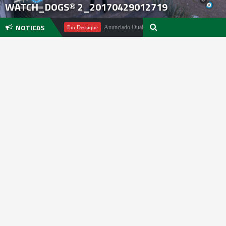
WATCH_DOGS® 2_20170429012719
NOTICAS
hael Pachter
Anunciado DualSense The Last of Us Limited Edition
Em Destaque