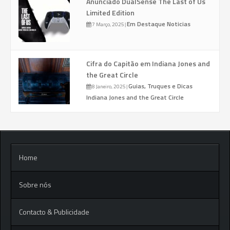
Anunciado DualSense The Last of Us
Limited Edition
Em Destaque
Noticias
7 Março, 2025
|
Cifra do Capitão em Indiana Jones and
the Great Circle
Guias, Truques e Dicas
8 Janeiro, 2025
|
Indiana Jones and the Great Circle
Home
Sobre nós
Contacto & Publicidade