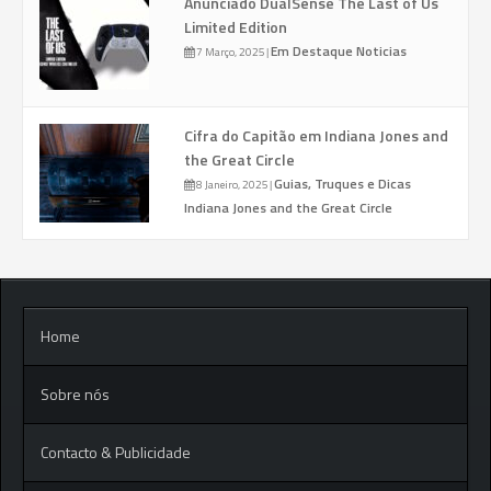
Anunciado DualSense The Last of Us
Limited Edition
Em Destaque
Noticias
7 Março, 2025
|
Cifra do Capitão em Indiana Jones and
the Great Circle
Guias, Truques e Dicas
8 Janeiro, 2025
|
Indiana Jones and the Great Circle
Home
Sobre nós
Contacto & Publicidade