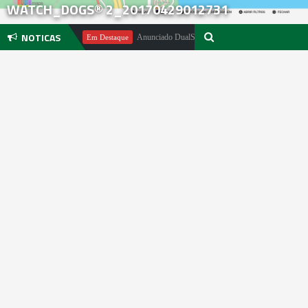
WATCH_DOGS® 2_20170429012731
NOTICAS
ael Pachter
Anunciado DualSense The Last of Us Limited Edition
Em Destaque