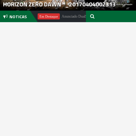
HORIZON ZERO DAWN™_20170404002313
NOTICAS
hael Pachter
Anunciado DualSense The Last of Us Limited Edition
Em Destaque