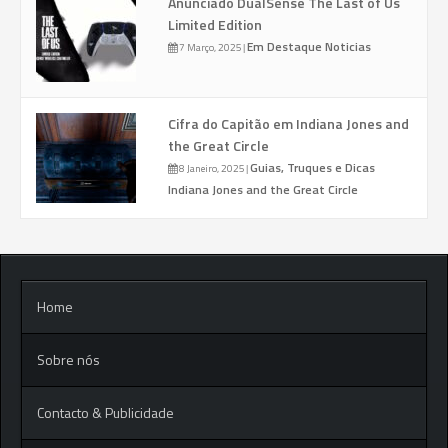
Anunciado DualSense The Last of Us
Limited Edition
Em Destaque
Noticias
7 Março, 2025
|
Cifra do Capitão em Indiana Jones and
the Great Circle
Guias, Truques e Dicas
8 Janeiro, 2025
|
Indiana Jones and the Great Circle
Home
Sobre nós
Contacto & Publicidade