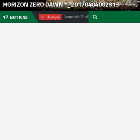
HORIZON ZERO DAWN™_20170404002313
NOTICAS
hael Pachter
Anunciado DualSense The Last of Us Limited Edition
Em Destaque