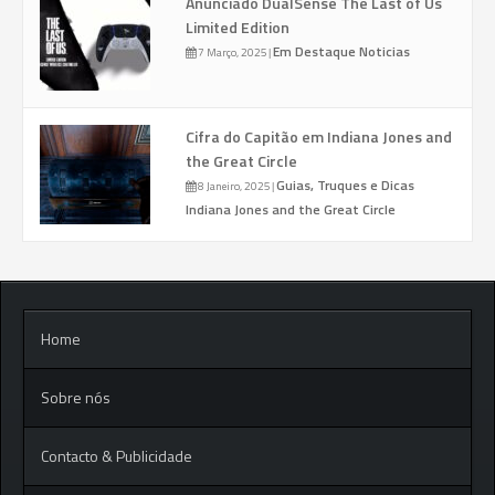
Anunciado DualSense The Last of Us
Limited Edition
Em Destaque
Noticias
7 Março, 2025
|
Cifra do Capitão em Indiana Jones and
the Great Circle
Guias, Truques e Dicas
8 Janeiro, 2025
|
Indiana Jones and the Great Circle
Home
Sobre nós
Contacto & Publicidade