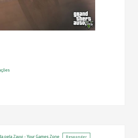
zações
a pela Zavvi - Your Games Zone
Responder