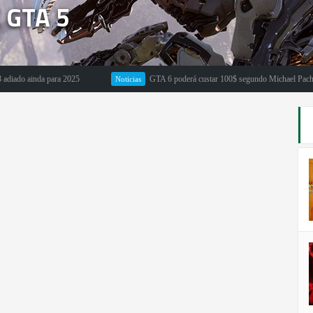
 GTA 5
 para 2025
GTA 6 poderá custar 100$ segundo Michael Pachter
Noticias
E