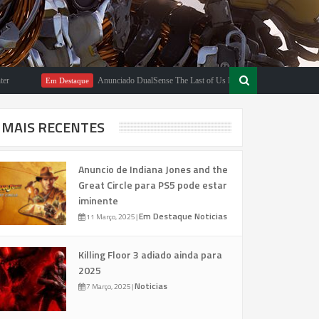
Anunciado DualSense The Last of Us Limited Edition
m Destaque
Em Destaque
MAIS RECENTES
Anuncio de Indiana Jones and the
Great Circle para PS5 pode estar
iminente
Em Destaque
Noticias
11 Março, 2025
|
Killing Floor 3 adiado ainda para
2025
Noticias
7 Março, 2025
|