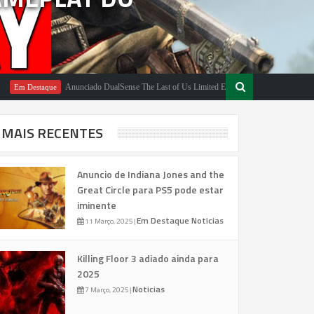
Anunciado DualSense The Last of Us Limited Edition
1
 Destaque
Em Destaque
MAIS RECENTES
Anuncio de Indiana Jones and the
Great Circle para PS5 pode estar
iminente
Em Destaque
Noticias
11 Março, 2025
|
Killing Floor 3 adiado ainda para
2025
Noticias
7 Março, 2025
|