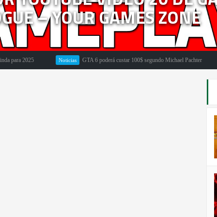
OGUE – YOUR GAMES ZONE
ara 2025
GTA 6 poderá custar 100$ segundo Michael Pachter
Noticias
Em