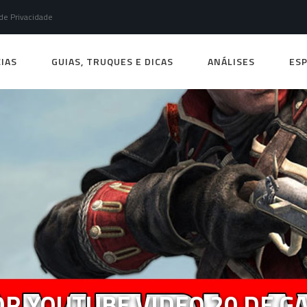
 de Privacidade
IAS
GUIAS, TRUQUES E DICAS
ANÁLISES
ESP
R YOUTUBE VIDEO 20 DE G