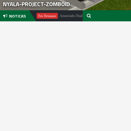
NYALA-PROJECT-ZOMBOID
NOTICAS
hael Pachter
Anunciado DualSense The Last of Us Limited Edition
Em Destaque