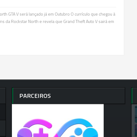
orth GTA V será lançado já em Outubro O currículo que chegou à
 da Rockstar North e revela que Grand Theft Auto V sairá em
PARCEIROS