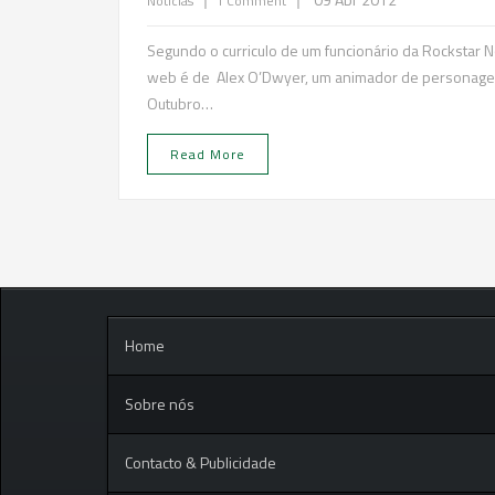
Noticias
1 Comment
Segundo o curriculo de um funcionário da Rockstar N
web é de Alex O’Dwyer, um animador de personagens
Outubro…
Read More
Home
Sobre nós
Contacto & Publicidade