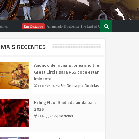
Anunciado DualSense The Last of Us Limited Edition
Em Destaque
Em Des
MAIS RECENTES
Anuncio de Indiana Jones and the
Great Circle para PS5 pode estar
iminente
Em Destaque
Noticias
11 Março, 2025
|
Killing Floor 3 adiado ainda para
2025
Noticias
7 Março, 2025
|