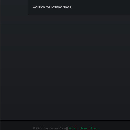
Politica de Privacidade
© 2026 Your Games Zone ||
MDS Implement Ideas