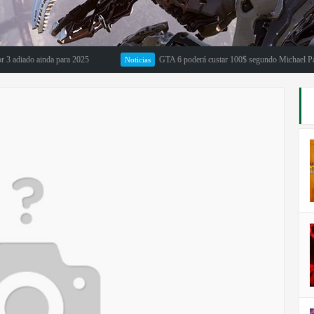
o ainda para 2025
GTA 6 poderá custar 100$ segundo Michael Pachter
Noticias