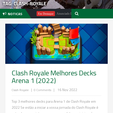
TAG: CLASH-ROYALE
NOTICAS
ichael Pachter
Anunciado DualSense The Last of Us Limited Editio
Em Destaque
Clash Royale Melhores Decks
Arena 1 (2022)
|
|
16 Nov 2022
Clash Royale
0 Comments
Top 3 melhores decks para Arena 1 de Clash Royale em
2022 Se estão a iniciar a vossa jornada do Clash Royale é