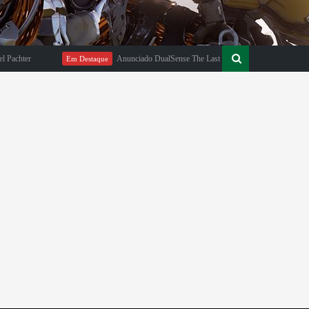
ter
Anunciado DualSense The Last of Us Limited Edition
Em Destaque