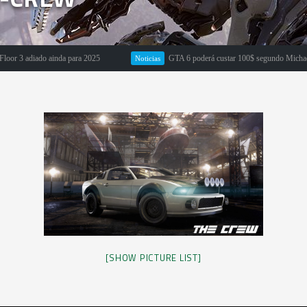
3 adiado ainda para 2025
GTA 6 poderá custar 100$ segundo Michael Pach
Noticias
[SHOW PICTURE LIST]