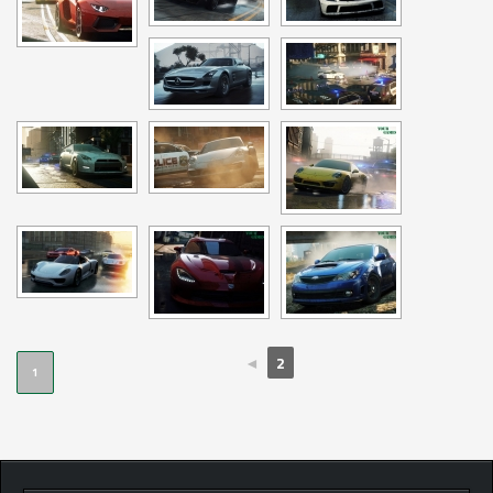
◄
2
1