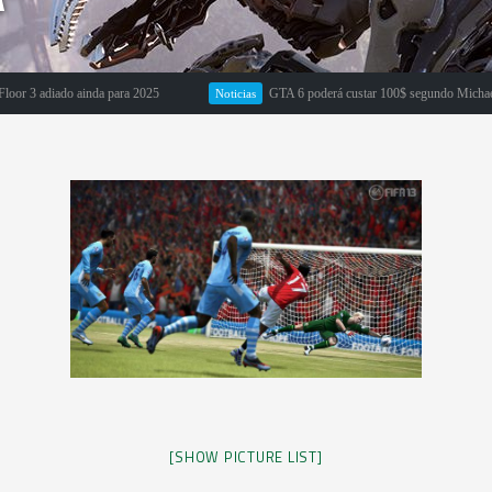
3 adiado ainda para 2025
GTA 6 poderá custar 100$ segundo Michael Pach
Noticias
[SHOW PICTURE LIST]