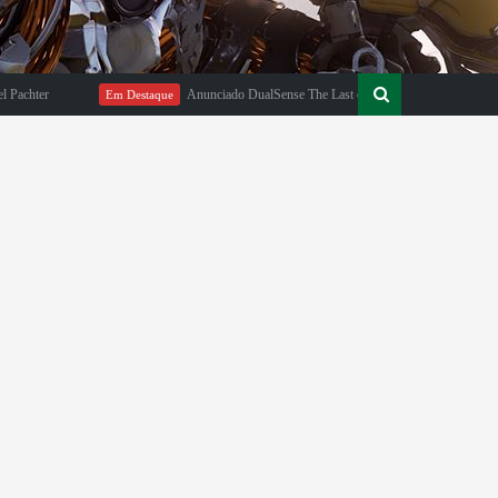
ter
Anunciado DualSense The Last of Us Limited Edition
Em Destaque