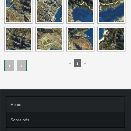
◄
2
►
1
3
Home
Sobre nós