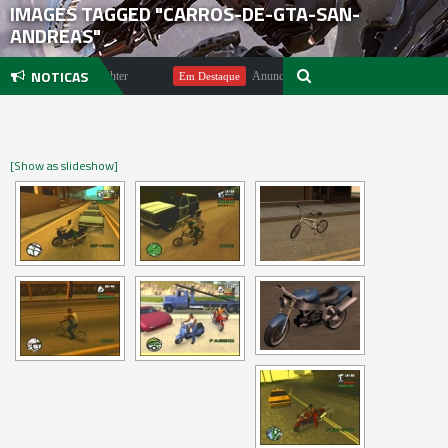
IMAGES TAGGED "CARROS-DE-GTA-SAN-
ANDREAS"
NOTICAS
egundo Michael Pachter
Anunciado DualSense The Last of Us Limite
Em Destaque
[Show as slideshow]